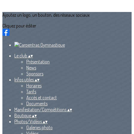
Ajoutez un logo, un bouton, des réseaux sociaux
Cliquez pour éditer
Le club
▴
▾
Présentation
News
Sponsors
Infos utiles
▴
▾
Horaires
Tarifs
Accès et contact
Documents
Manifestation/Compétitions
▴
▾
Boutique
▴
▾
Photos/Vidéos
▴
▾
Galeries photo
Vidéos