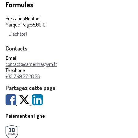
Formules
Prestation
Montant
Marque-Pages
5,00 €
J'achète !
Contacts
Email
contact@carpentrasgym.fr
Téléphone
+33 7 49 77 26 78
Partagez cette page
Paiement en ligne