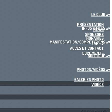
LE CLUB
▴
▾
PRÉSENTATION
INFOS UTILES
▴
▾
NEWS
SPONSORS
HORAIRES
MANIFESTATION/COMPÉTITIONS
▴
▾
TARIFS
ACCÈS ET CONTACT
DOCUMENTS
BOUTIQUE
▴
▾
PHOTOS/VIDÉOS
▴
▾
GALERIES PHOTO
VIDÉOS