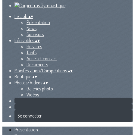
Le club
▴
▾
Présentation
News
Sponsors
Infos utiles
▴
▾
Horaires
Tarifs
Accès et contact
Documents
Manifestation/Compétitions
▴
▾
Boutique
▴
▾
Photos/Vidéos
▴
▾
Galeries photo
Vidéos
Se connecter
Présentation