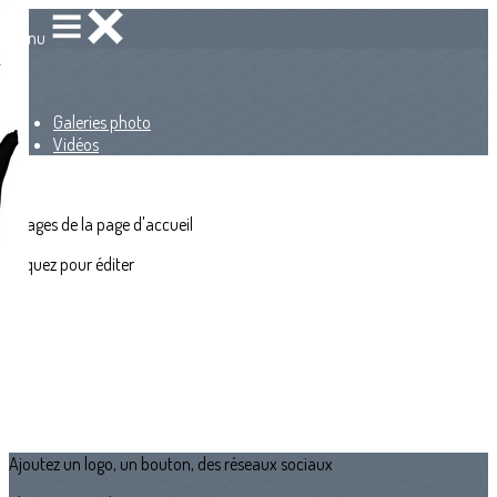
Menu
<
>
Galeries photo
Vidéos
?>
Images de la page d'accueil
Cliquez pour éditer
Ajoutez un logo, un bouton, des réseaux sociaux