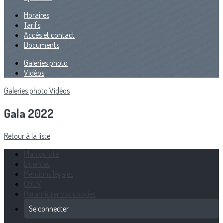
Horaires
Tarifs
Accès et contact
Documents
Galeries photo
Vidéos
Galeries photo
Vidéos
Gala 2022
Retour à la liste
Plan du site
Licences
Mentions légales
CGUV
Paramétrer vos cookies
Se connecter