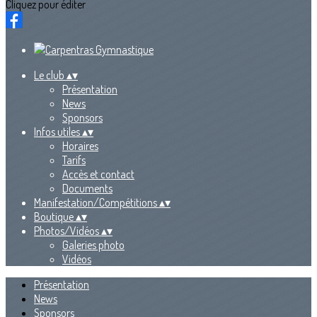
Cliquez pour éditer
Le club
▴
▾
Présentation
News
Sponsors
Infos utiles
▴
▾
Horaires
Tarifs
Accès et contact
Documents
Manifestation/Compétitions
▴
▾
Boutique
▴
▾
Photos/Vidéos
▴
▾
Galeries photo
Vidéos
Présentation
News
Sponsors