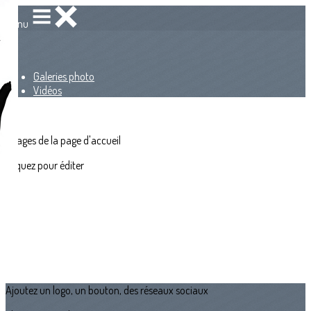
Menu
<
>
Galeries photo
Vidéos
?>
Images de la page d'accueil
Cliquez pour éditer
Ajoutez un logo, un bouton, des réseaux sociaux