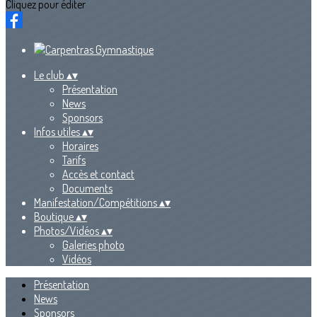
Cliquez pour éditer
Le club
▴
▾
Présentation
News
Sponsors
Infos utiles
▴
▾
Horaires
Tarifs
Accès et contact
Documents
Manifestation/Compétitions
▴
▾
Boutique
▴
▾
Photos/Vidéos
▴
▾
Galeries photo
Vidéos
Présentation
News
Sponsors