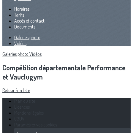
Horaires
Tarifs
Accès et contact
Documents
Galeries photo
Vidéos
Galeries photo
Vidéos
Compétition départementale Performance
et Vauclugym
Retour à la liste
Plan du site
Licences
Mentions légales
CGUV
Paramétrer vos cookies