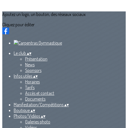
Ajoutez un logo, un bouton, des réseaux sociaux
Cliquez pour éditer
Le club
▴
▾
Présentation
News
Sponsors
Infos utiles
▴
▾
Horaires
Tarifs
Accès et contact
Documents
Manifestation/Compétitions
▴
▾
Boutique
▴
▾
Photos/Vidéos
▴
▾
Galeries photo
Vidéos