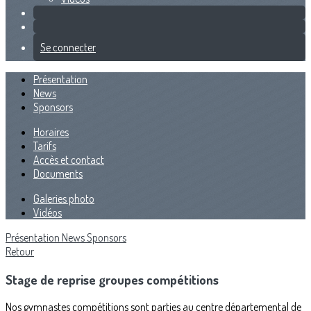
Se connecter
Présentation
News
Sponsors
Horaires
Tarifs
Accès et contact
Documents
Galeries photo
Vidéos
Présentation
News
Sponsors
Retour
Stage de reprise groupes compétitions
Nos gymnastes compétitions sont parties au centre départemental de