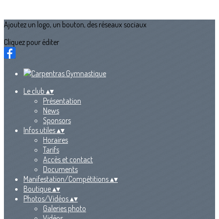
Ajoutez un logo, un bouton, des réseaux sociaux
Cliquez pour éditer
Le club
▴
▾
Présentation
News
Sponsors
Infos utiles
▴
▾
Horaires
Tarifs
Accès et contact
Documents
Manifestation/Compétitions
▴
▾
Boutique
▴
▾
Photos/Vidéos
▴
▾
Galeries photo
Vidéos