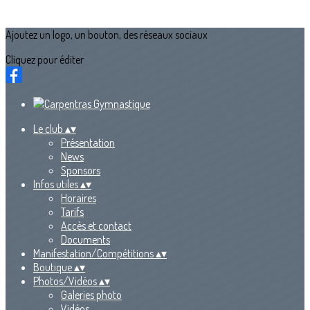
Ajoutez un logo, un bouton, des réseaux sociaux
Cliquez pour éditer
Le club
▴
▾
Présentation
News
Sponsors
Infos utiles
▴
▾
Horaires
Tarifs
Accès et contact
Documents
Manifestation/Compétitions
▴
▾
Boutique
▴
▾
Photos/Vidéos
▴
▾
Galeries photo
Vidéos