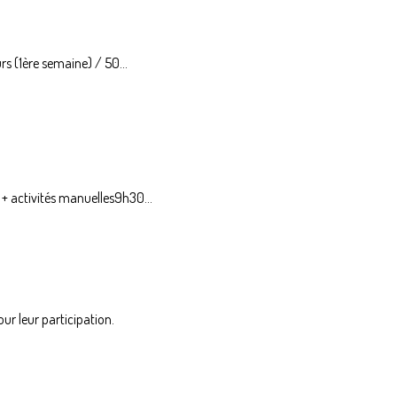
s (1ère semaine) / 50...
+ activités manuelles9h30...
r leur participation.