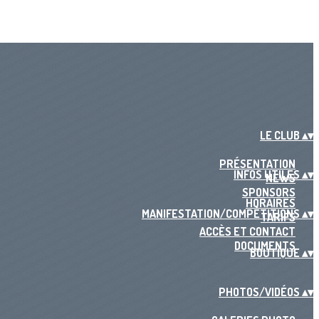
LE CLUB
▴
▾
PRÉSENTATION
INFOS UTILES
▴
▾
NEWS
SPONSORS
HORAIRES
MANIFESTATION/COMPÉTITIONS
▴
▾
TARIFS
ACCÈS ET CONTACT
DOCUMENTS
BOUTIQUE
▴
▾
PHOTOS/VIDÉOS
▴
▾