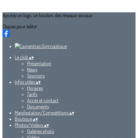
Ajoutez un logo, un bouton, des réseaux sociaux
Cliquez pour éditer
Le club
▴
▾
Présentation
News
Sponsors
Infos utiles
▴
▾
Horaires
Tarifs
Accès et contact
Documents
Manifestation/Compétitions
▴
▾
Boutique
▴
▾
Photos/Vidéos
▴
▾
Galeries photo
Vidéos