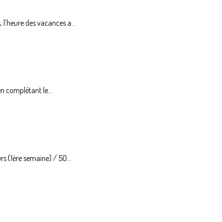
l'heure des vacances a...
en complétant le...
s (1ère semaine) / 50...