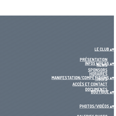
LE CLUB
▴
▾
PRÉSENTATION
INFOS UTILES
▴
▾
NEWS
SPONSORS
HORAIRES
MANIFESTATION/COMPÉTITIONS
▴
▾
TARIFS
ACCÈS ET CONTACT
DOCUMENTS
BOUTIQUE
▴
▾
PHOTOS/VIDÉOS
▴
▾