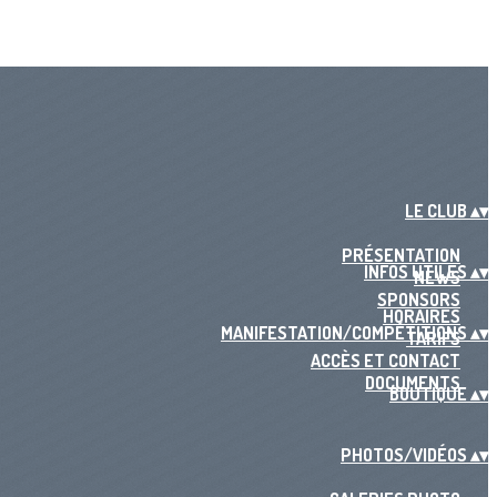
LE CLUB
▴
▾
PRÉSENTATION
INFOS UTILES
▴
▾
NEWS
SPONSORS
HORAIRES
MANIFESTATION/COMPÉTITIONS
▴
▾
TARIFS
ACCÈS ET CONTACT
DOCUMENTS
BOUTIQUE
▴
▾
PHOTOS/VIDÉOS
▴
▾