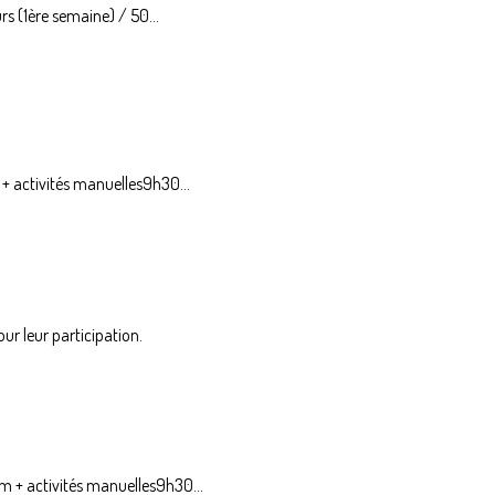
s (1ère semaine) / 50...
+ activités manuelles9h30...
r leur participation.
m + activités manuelles9h30...