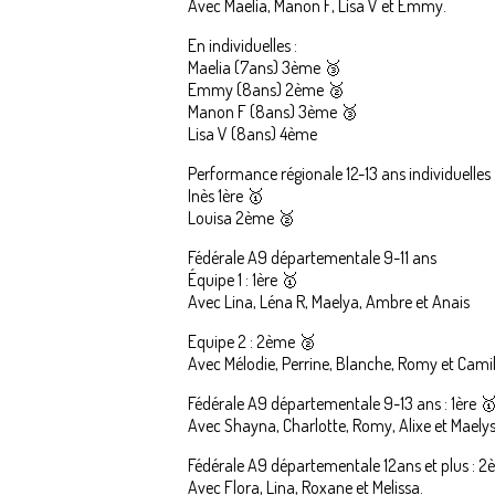
Avec Maelia, Manon F, Lisa V et Emmy.
En individuelles :
Maelia (7ans) 3ème 🥉
Emmy (8ans) 2ème 🥈
Manon F (8ans) 3ème 🥉
Lisa V (8ans) 4ème
Performance régionale 12-13 ans individuelles 
Inès 1ère 🥇
Louisa 2ème 🥈
Fédérale A9 départementale 9-11 ans
Équipe 1 : 1ère 🥇
Avec Lina, Léna R, Maelya, Ambre et Anais
Equipe 2 : 2ème 🥈
Avec Mélodie, Perrine, Blanche, Romy et Camil
Fédérale A9 départementale 9-13 ans : 1ère 
Avec Shayna, Charlotte, Romy, Alixe et Maelys
Fédérale A9 départementale 12ans et plus : 
Avec Flora, Lina, Roxane et Melissa.