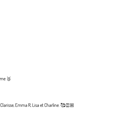
3ème 🥉
, Clarisse, Emma R, Lisa et Charline. 🥰👏🏼