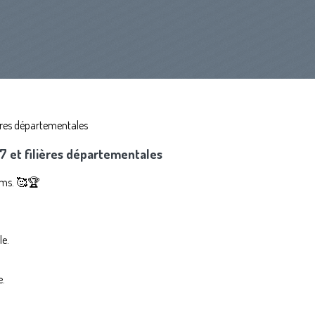
 et filières départementales
ums. 🥰🏆
le.
e.